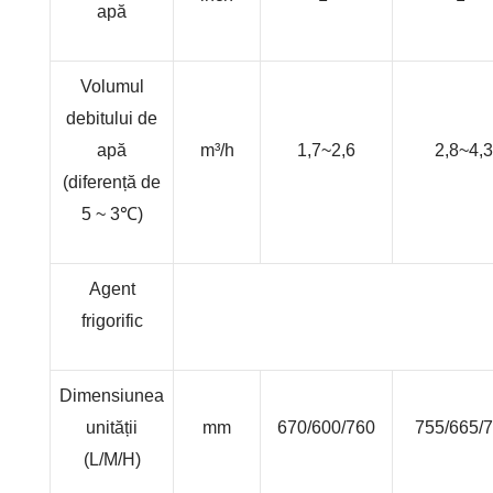
apă
Volumul
debitului de
apă
m³/h
1,7~2,6
2,8~4,3
(diferență de
5 ~ 3
℃
)
Agent
frigorific
Dimensiunea
unității
mm
670/600/760
755/665/
(L/M/H)