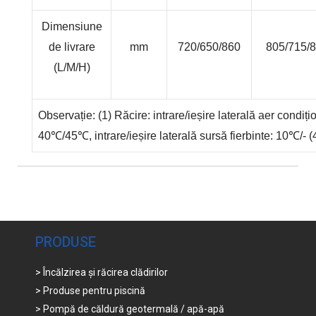
Dimensiune
de livrare
mm
720/650/860
805/715/
(L/M/H)
Observație: (1) Răcire: intrare/ieșire laterală aer condiți
40
℃
/45
℃
, intrare/ieșire laterală sursă fierbinte: 10
℃
/- 
PRODUSE
> Încălzirea și răcirea clădirilor
> Produse pentru piscină
> Pompă de căldură geotermală / apă-apă