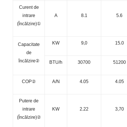
Curent de
intrare
A
8.1
5.6
(Încălzire)
①
KW
9,0
15.0
Capacitate
de
încălzire
②
BTU/h
30700
51200
COP
②
A/N
4.05
4.05
Putere de
intrare
KW
2.22
3,70
(Încălzire)
②