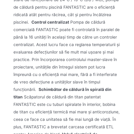
de căldură pentru piscină FANTASTIC are o eficiență
ridicată atât pentru răcirea, cât și pentru încălzirea
piscinei.
Control centralizat
Pompa de căldură
comercială FANTASTIC poate fi controlată în paralel de
până la 16 unități în același timp de către un controler
centralizat. Acest lucru face ca reglarea temperaturii și
evaluarea defecțiunilor să fie mult mai ușoare și mai
practice. Prin încorporarea controlului master-slave în
proiectare, unitățile din întregul sistem pot lucra
împreună cu o eficiență mai mare, fără a fi interferate
de vreo defecțiune a unităților slave în timpul
funcționării.
Schimbător de căldură în spirală din
titan
Scăpatorul de căldură din titan patentat
FANTASTIC este cu tuburi spiralate în interior, bobina
de titan cu eficiență termică mai mare și anticoroziune,
ceea ce face ca unitatea să fie mai lungă de viață. În
plus, FANTASTIC a brevetat carcasa certificată ETL