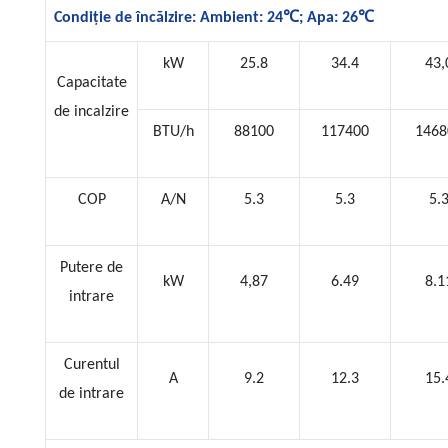
℃
℃
Condiție de încălzire: Ambient: 24
; Apa: 26
kW
25.8
34.4
43,
Capacitate
de incalzire
BTU/h
88100
117400
1468
COP
A/N
5.3
5.3
5.
Putere de
kW
4,87
6.49
8.1
intrare
Curentul
A
9.2
12.3
15.
de intrare