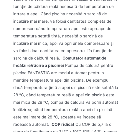
funcție de căldura reală necesară de temperatura de
intrare a apei. Când piscina necesită o sarcină de
încălzire mai mare, va folosi cantitatea completă de
compresor; când temperatura apei este aproape de
temperatura setată țintă, necesită o sarcină de
încălzire mai mică, apoi va opri unele compresoare și
va folosi doar cantitatea compresorului în funcție de
sarcina de căldură reală.
Comutator automat de
încălzire/răcire a piscinei
Pompa de căldură pentru
piscina FANTASTIC are modul automat pentru a
mentine temperatura apei din piscina. De exemplu,
dacă temperatura țintă a apei din piscină este setată la
28 ℃, când temperatura reală a apei din piscină este
mai mică de 28 ℃, pompa de căldură va porni automat
încălzirea; când temperatura reală a apei din piscină
este mai mare de 28 ℃, aceasta va începe să
răcească automat.
COP ridicat
Cu COP de 5,7 la o
stare de funcționare de 24℃ / 19℃ (DB / WB), pompa