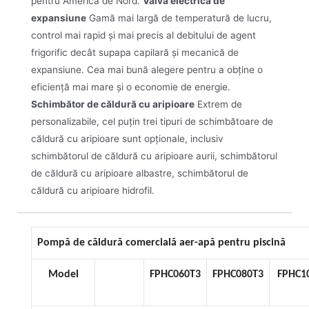
pentru America de Nord.
Valvă electrică de
expansiune
Gamă mai largă de temperatură de lucru,
control mai rapid și mai precis al debitului de agent
frigorific decât supapa capilară și mecanică de
expansiune. Cea mai bună alegere pentru a obține o
eficiență mai mare și o economie de energie.
Schimbător de căldură cu aripioare
Extrem de
personalizabile, cel puțin trei tipuri de schimbătoare de
căldură cu aripioare sunt opționale, inclusiv
schimbătorul de căldură cu aripioare aurii, schimbătorul
de căldură cu aripioare albastre, schimbătorul de
căldură cu aripioare hidrofil.
Pompă de căldură comercială aer-apă pentru piscină
Model
FPHC060T3
FPHC080T3
FPHC1