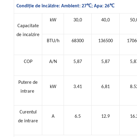
℃
℃
Condiție de încălzire: Ambient: 27
; Apa: 26
kW
30,0
40,0
50,
Capacitate
de incalzire
BTU/h
68300
136500
1706
COP
A/N
5,87
5,87
5,8
Putere de
kW
3.41
6,81
8.5
intrare
Curentul
A
6.5
12.9
16.
de intrare