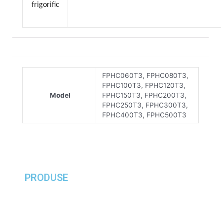
frigorific
FPHC060T3, FPHC080T3,
FPHC100T3, FPHC120T3,
Model
FPHC150T3, FPHC200T3,
FPHC250T3, FPHC300T3,
FPHC400T3, FPHC500T3
PRODUSE
> Încălzirea și răcirea clădirilor
> Produse pentru piscină