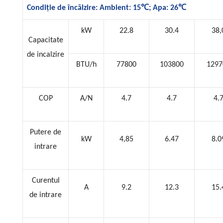
℃
℃
Condiție de încălzire: Ambient: 15
; Apa: 26
kW
22.8
30.4
38,
Capacitate
de incalzire
BTU/h
77800
103800
1297
COP
A/N
4.7
4.7
4.
Putere de
kW
4,85
6.47
8.0
intrare
Curentul
A
9.2
12.3
15.
de intrare