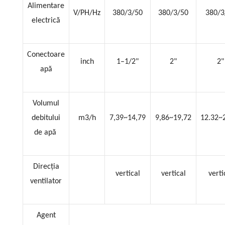
Alimentare
V/PH/Hz
380/3/50
380/3/50
380/3
electrică
Conectoare
inch
1–1/2"
2"
2"
apă
Volumul
debitului
m3/h
7,39~14,79
9,86~19,72
12.32~
de apă
Direcția
vertical
vertical
verti
ventilator
Agent