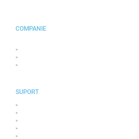
> Pompă de căldură geotermală / apă-apă
> Încălzitor de apă caldă sau răcitor de apă
COMPANIE
> Global
>
Avantaje Fantastic
>
Principiile Companiei
>
Certificate
SUPORT
>
Blog
>
Contact
>
Plata și livrare
>
Returneaza produse
>
Garanții