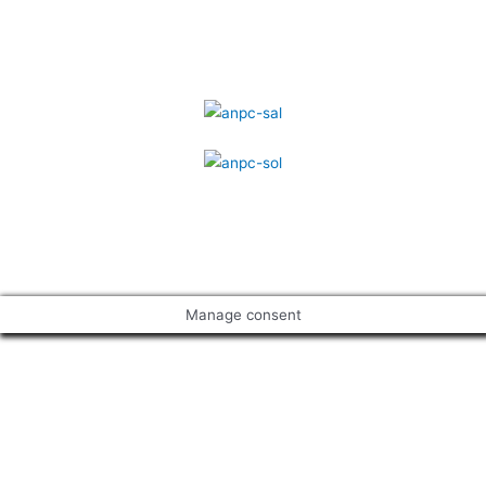
A.N.P.C.
Termeni și Condiții
Manage consent